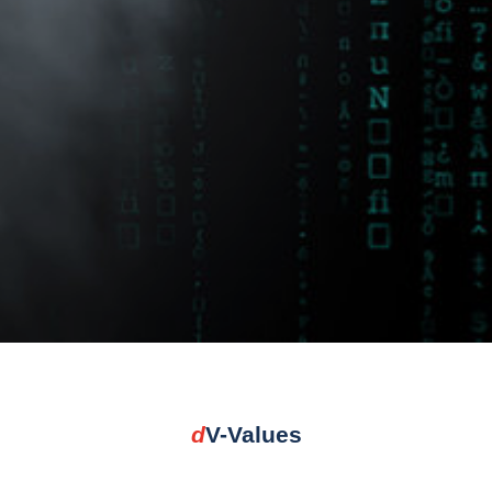
d
V-Values