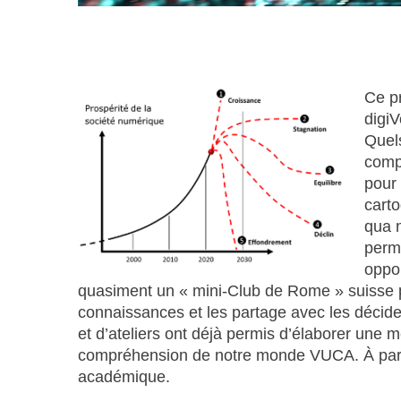
Ce pr
digiV
Quel
comp
pour 
carto
qua n
perme
oppor
quasiment un « mini-Club de Rome » suisse 
connaissances et les partage avec les décide
et d’ateliers ont déjà permis d’élaborer une 
compréhension de notre monde VUCA. À parti
académique.