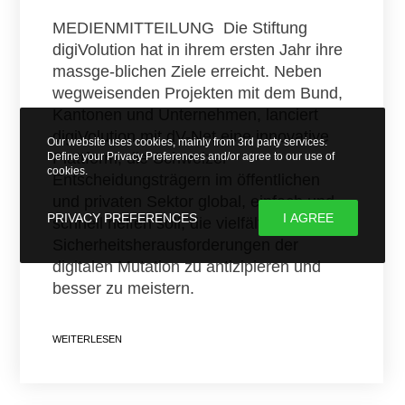
MEDIENMITTEILUNG Die Stiftung
digiVolution hat in ihrem ersten Jahr ihre
massge-blichen Ziele erreicht. Neben
wegweisenden Projekten mit dem Bund,
Kantonen und Unternehmen, lanciert
digiVolution mit dV-Net eine innovative
Our website uses cookies, mainly from 3rd party services.
Plattform, die Schweizer
Define your Privacy Preferences and/or agree to our use of
cookies.
Entscheidungsträgern im öffentlichen
und privaten Sektor global, einfach und
PRIVACY PREFERENCES
I AGREE
schnell helfen soll, die vielfältigen
Sicherheitsherausforderungen der
digitalen Mutation zu antizipieren und
besser zu meistern.
WEITERLESEN