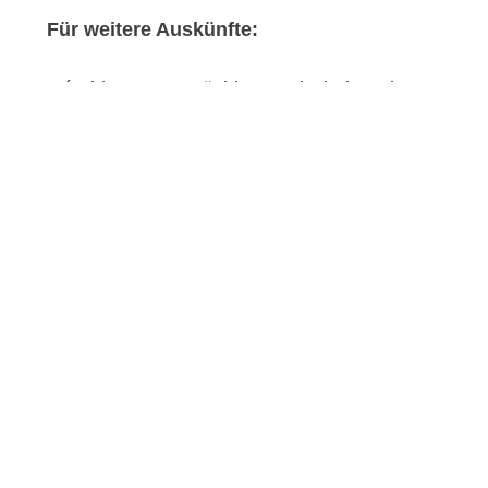
Für weitere Auskünfte:
Gérald Vernez, Präsident und Direktor der
Stiftung
digi
Volution
+41 79 211 62 06
info@digivolution.swiss
NEWS
Challenges ahead