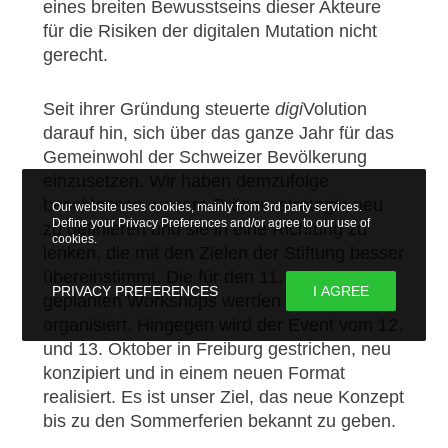
eines breiten Bewusstseins dieser Akteure
für die Risiken der digitalen Mutation nicht
gerecht.
Seit ihrer Gründung steuerte
digi
Volution
darauf hin, sich über das ganze Jahr für das
Gemeinwohl der Schweizer Bevölkerung
einzusetzen. Wir haben demzufolge
beschlossen, unsere Präsenzstrategie neu
Our website uses cookies, mainly from 3rd party services.
Define your Privacy Preferences and/or agree to our use of
zu definieren und sie in eine Richtung zu
cookies.
lenken, die mit den Zielen der Stiftung besser
übereinstimmt. Die für den 11. Oktober 2023
PRIVACY PREFERENCES
I AGREE
geplanten Workshops werden neu
organisiert. Hingegen wird der Event vom 12.
und 13. Oktober in Freiburg gestrichen, neu
konzipiert und in einem neuen Format
realisiert. Es ist unser Ziel, das neue Konzept
bis zu den Sommerferien bekannt zu geben.