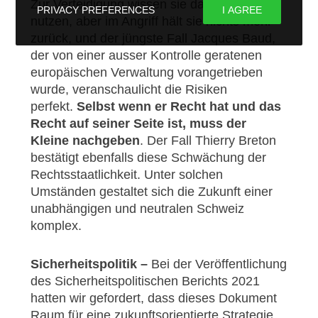
Zur Verteidigung wissen sie das Recht zu
PRIVACY PREFERENCES
I AGREE
nutzen, aber im Angriff hält sie nichts mehr
zurück, und der jüngste Fall Jacques Baud,
der von einer ausser Kontrolle geratenen
europäischen Verwaltung vorangetrieben
wurde, veranschaulicht die Risiken
perfekt.
Selbst wenn er Recht hat und das
Recht auf seiner Seite ist, muss der
Kleine nachgeben
. Der Fall Thierry Breton
bestätigt ebenfalls diese Schwächung der
Rechtsstaatlichkeit. Unter solchen
Umständen gestaltet sich die Zukunft einer
unabhängigen und neutralen Schweiz
komplex.
Sicherheitspolitik –
Bei der Veröffentlichung
des Sicherheitspolitischen Berichts 2021
hatten wir gefordert, dass dieses Dokument
Raum für eine zukunftsorientierte Strategie