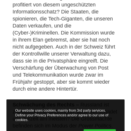
profitiert von diesem ungeschützten
Informationsschatz? Die Staaten, die
spionieren, die Tech-Giganten, die unseren
Daten verkaufen, und die
(Cyber-)Kriminellen. Die Kommission wurde
in ihrem Elan gebremst, aber sie hat noch
nicht aufgegeben. Auch in der Schweiz führt
der Kontrollwille unserer Verwaltung dazu,
dass sie in die Privatsphäre eingreift. Die
Verschärfung der Überwachung von Post
und Telekommunikation wurde zwar im
Frühjahr gestoppt, aber sie kommt wieder
durch eine andere Hintertür.
Schwächung des Rechts –
Russland ist
Our website uses cookies, mainly from 3rd party services.
zweifellos eine Bedrohung, aber wer schadet
Define your Privacy Preferences and/or agree to our use of
uns derzeit am meisten? Die Grossmächte
cookies.
befinden sich im Modus der
Power Politics
.