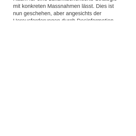
mit konkreten Massnahmen lässt. Dies ist
nun geschehen, aber angesichts der
Herausforderungen durch Desinformation
und digitale Souveränität lautet die Antwort
die Einrichtung von Arbeitsgruppen [
1
,
2
]? Die
Schweiz sieht sich einem offenen hybriden
Konflikt im Informations- und
Wirtschaftsbereich gegenüber und reagiert
darauf mit Arbeitsgruppen…? Zudem begeht
Bern erneut den Fehler der
Selbstbezogenheit. Wie kann man ein Haus
ohne solides Fundament bauen? Die
Schweizerinnen und Schweizer müssen nicht
nur informiert und sensibilisiert werden, sie
müssen auch Akteure ihrer eigenen
Sicherheit sein. Wie der Kolibri, der mit drei
Tropfen Wasser den Brand bekämpft, muss
jeder, der in der Schweiz lebt, seinen Beitrag