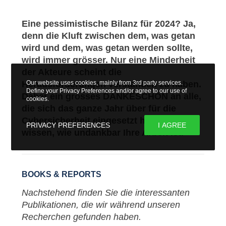
Eine pessimistische Bilanz für 2024? Ja,
denn die Kluft zwischen dem, was getan
wird und dem, was getan werden sollte,
wird immer grösser. Nur eine Minderheit
der Akteure scheint die
Herausforderungen verstanden zu haben.
Our website uses cookies, mainly from 3rd party services.
Define your Privacy Preferences and/or agree to our use of
Daher ein grosses DANKESCHÖN an alle,
cookies.
die sich das ganze Jahr über für die
Cybersicherheit eingesetzt haben. Wir
PRIVACY PREFERENCES
I AGREE
wissen, wie undankbar Ihre Arbeit ist.
BOOKS & REPORTS
Nachstehend finden Sie die interessanten
Publikationen, die wir während unseren
Recherchen gefunden haben.