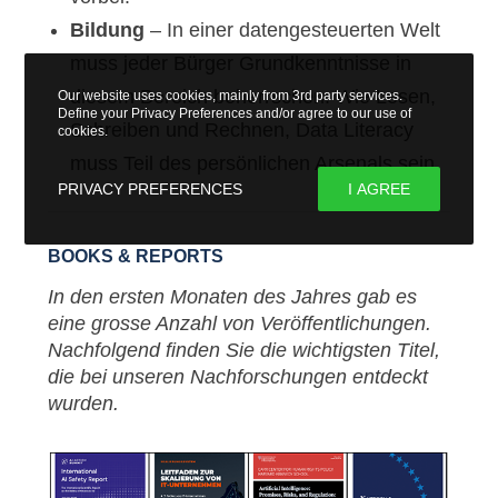
Bildung
– In einer datengesteuerten Welt
muss jeder Bürger Grundkenntnisse in
diesem Bereich beherrschen. Wie Lesen,
Our website uses cookies, mainly from 3rd party services.
Define your Privacy Preferences and/or agree to our use of
Schreiben und Rechnen, Data Literacy
cookies.
muss Teil des persönlichen Arsenals sein.
PRIVACY PREFERENCES
I AGREE
BOOKS & REPORTS
In den ersten Monaten des Jahres gab es
eine grosse Anzahl von Veröffentlichungen.
Nachfolgend finden Sie die wichtigsten Titel,
die bei unseren Nachforschungen entdeckt
wurden.