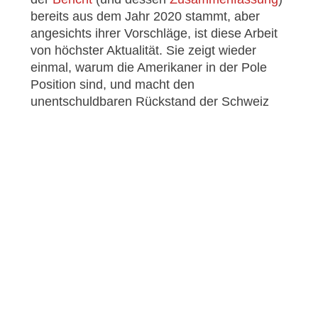
bereits aus dem Jahr 2020 stammt, aber
angesichts ihrer Vorschläge, ist diese Arbeit
von höchster Aktualität. Sie zeigt wieder
einmal, warum die Amerikaner in der Pole
Position sind, und macht den
unentschuldbaren Rückstand der Schweiz
schmerzhaft deutlich. Seit seiner Gründung
zeigt
digi
Volution die Kosten der böswilligen
Cyberbedrohungen für die Schweiz auf: mehr
als 5% des BIP. Und was tun wir? Wir
warten. Die Solarium-Kommission
befürwortet einen Ansatz zur
Cybersicherheit, der auf einer
mehrschichtigen Cyberabschreckung
basiert. Der angestrebte Endzustand ist eine
Verringerung der Wahrscheinlichkeit und der
Auswirkungen von Cyberangriffen mit
signifikanten Folgen. Ihre Strategie umfasst