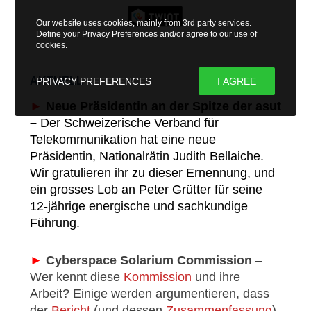
Our website uses cookies, mainly from 3rd party services.
Define your Privacy Preferences and/or agree to our use of
cookies.
AKTUELL
PRIVACY PREFERENCES
I AGREE
►
Neue Präsidentin an der Spitze der asut
–
Der Schweizerische Verband für
Telekommunikation hat
eine neue
Präsidentin
, Nationalrätin Judith Bellaiche.
Wir gratulieren ihr zu dieser Ernennung, und
ein grosses Lob an Peter Grütter für seine
12-jährige energische und sachkundige
Führung.
►
Cyberspace Solarium Commission
–
Wer kennt diese
Kommission
und ihre
Arbeit? Einige werden argumentieren, dass
der
Bericht
(und dessen
Zusammenfassung
)