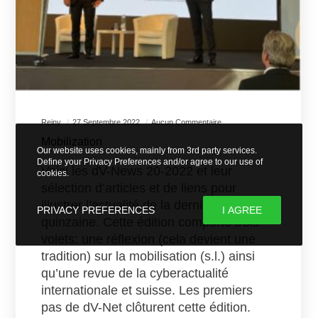
Reiny
27 Septembre 2022
Aucun Commentaire
Mobilization
Our website uses cookies, mainly from 3rd party services.
Define your Privacy Preferences and/or agree to our use of
Voici les dV-News 20-2022 et leur
cookies.
sélection d’articles et de liens pour
illustrer l’actualité de la dernière
PRIVACY PREFERENCES
I AGREE
quinzaine. Cette édition comporte trois
volets: une réflexion (cela devient une
tradition) sur la mobilisation (s.l.) ainsi
qu’une revue de la cyberactualité
internationale et suisse. Les premiers
pas de dV-Net clôturent cette édition.