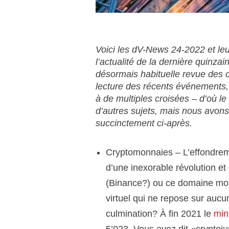
Voici les
d
V-News 24-2022
et leu
l’actualité de la dernière quinza
désormais habituelle revue des c
lecture des récents événements, 
à de multiples croisées – d’où le 
d’autres sujets, mais nous avons
succinctement ci-après.
Cryptomonnaies
– L’effondrem
d’une inexorable révolution e
(Binance?) ou ce domaine mont
virtuel qui ne repose sur aucun
culmination? À fin 2021 le
min
5’023. Vous avez dit «cryptoj