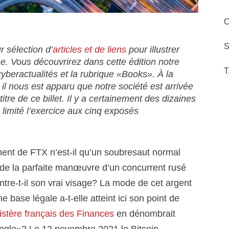
C
S
r sélection d’
articles et de liens
pour illustrer
ine. Vous découvrirez dans cette édition notre
T
yberactualités et la rubrique «Books».
À la
il nous est apparu que notre société est arrivée
titre de ce billet. Il y a certainement des dizaines
 limité l’exercice aux cinq exposés
ent de FTX n’est-il qu’un soubresaut normal
t de la parfaite manœuvre d’un concurrent rusé
re-t-il son vrai visage? La mode de cet argent
e base légale a-t-elle atteint ici son point de
istère français des Finances
en dénombrait
ungle»? Le 12 novembre 2021 le Bitcoin