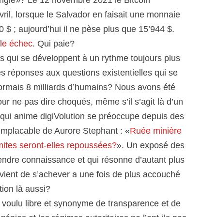
vril, lorsque le Salvador en faisait une monnaie
 $ ; aujourd’hui il ne pèse plus que 15’944 $.
le échec
. Qui paie?
s qui se développent à un rythme toujours plus
s réponses aux questions existentielles qui se
sormais 8 milliards d’humains? Nous avons été
our ne pas dire choqués, même s’il s’agit là d’un
s qui anime
digi
Volution se préoccupe depuis des
implacable de Aurore Stephant : «
Ruée minière
imites seront-elles repoussées?
». Un exposé des
 prendre connaissance et qui résonne d’autant plus
ient de s’achever a une fois de plus accouché
tion là aussi?
 voulu libre et synonyme de transparence et de