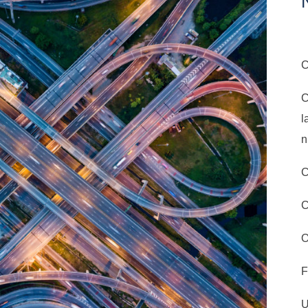
C
C
l
n
C
C
F
U