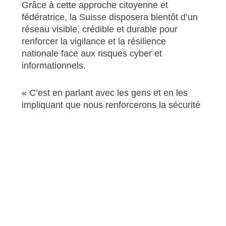
Grâce à cette approche citoyenne et
fédératrice, la Suisse disposera bientôt d’un
réseau visible, crédible et durable pour
renforcer la vigilance et la résilience
nationale face aux risques cyber et
informationnels.
« C’est en parlant avec les gens et en les
impliquant que nous renforcerons la sécurité
de tous. »
►
Rendez-vous en fin 2025 pour le décollage
des CyberPatrouilleurs !
Merci de penser à soutenir notre travail.