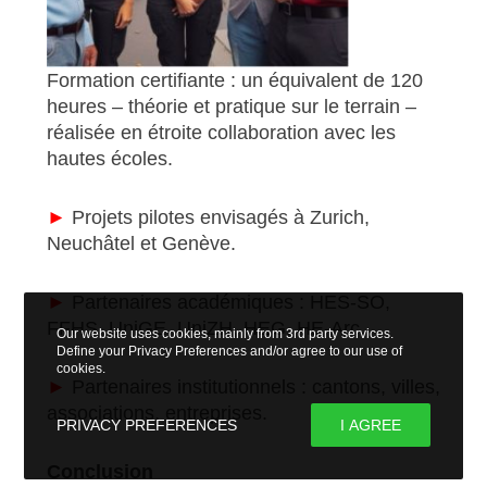
Formation certifiante : un équivalent de 120
heures – théorie et pratique sur le terrain –
réalisée en étroite collaboration avec les
hautes écoles.
►
Projets pilotes envisagés à Zurich,
Neuchâtel et Genève.
►
Partenaires académiques : HES-SO,
FFHS, UniGE, UniZH, HEG, HE-Arc.
Our website uses cookies, mainly from 3rd party services.
Define your Privacy Preferences and/or agree to our use of
cookies.
►
Partenaires institutionnels : cantons, villes,
associations, entreprises.
PRIVACY PREFERENCES
I AGREE
Conclusion