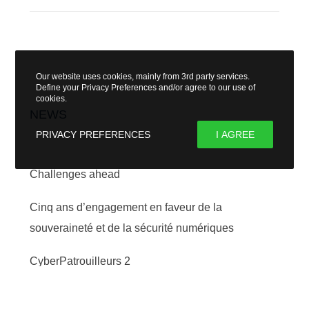
Our website uses cookies, mainly from 3rd party services.
Define your Privacy Preferences and/or agree to our use of
cookies.
NEWS
PRIVACY PREFERENCES
I AGREE
Challenges ahead
Cinq ans d’engagement en faveur de la
souveraineté et de la sécurité numériques
CyberPatrouilleurs 2
CyberPatrouilleurs