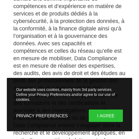
compétences et d’expérience en matière de
services et de produits dédiés à la
cybersécurité, à la protection des données, à
la conformité, à la finance digitale ainsi qu’à
l’organisation et à la gouvernance des
données. Avec ses capacités et
compétences et celles du réseau qu’elle est
en mesure de mobiliser, Data Compliance
est en mesure de réaliser des expertises,
des audits, des avis de droit et des études au
profit des professionnels de la gestion des
données, de la cybersécurité et des
Our website uses cookies, mainly from 3rd party services.
gestionnaires de crise. Elle peut dispenser
Define your Privacy Preferences and/or agree to our use of
cookies.
des formations et des certifications et
procéder à des investigations au profit
PRIVACY PREFERENCES
I AGREE
d’autorités, de sociétés ou de particuliers.
Data Compliance entend s’engager dans la
recherche et le développement appliqués, en