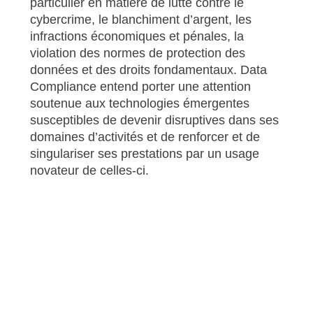
particulier en matière de lutte contre le
cybercrime, le blanchiment d’argent, les
infractions économiques et pénales, la
violation des normes de protection des
données et des droits fondamentaux. Data
Compliance entend porter une attention
soutenue aux technologies émergentes
susceptibles de devenir disruptives dans ses
domaines d’activités et de renforcer et de
singulariser ses prestations par un usage
novateur de celles-ci.
Portrait de
digi
Volution
|
www.digivolution.swiss
digi
Volution accompagne et renforce les
entreprises et les institutions publiques dans
l’anticipation et la maîtrise des défis de la
mutation numérique, de la gestion des