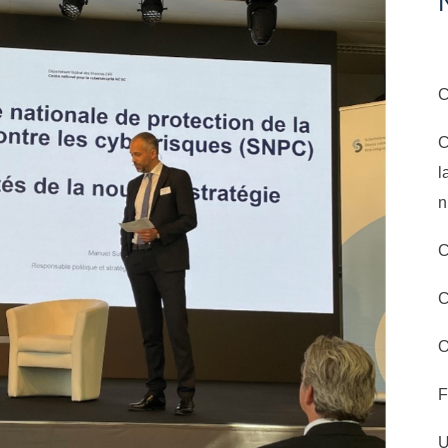
C
C
l
n
C
C
F
U