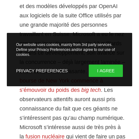
et des modèles développés par OpenAI
aux logiciels de la suite Office utilisés par
une grande majorité des personnes
travaillant en Suisse. Microsoft a eu le nez
creux en investissant près de 13 milliards
Our website uses cookies, mainly from 3rd party services.
Define your Privacy Preferences and/or agree to our use of
$ dans ce développement, son avance sur
cookies.
la concurrence – déjà largement laminée –
PRIVACY PREFERENCES
I AGREE
étant désormais écrasante. Même
la
bourse de New York commence à
s’émouvoir du poids des
big tech
. Les
observateurs attentifs auront aussi pris
connaissance du fait que ces géants ne
s’intéressent pas qu’au champ numérique.
Microsoft s’intéresse aussi de très près à
la
fusion nucléaire
qui vient de faire un pas