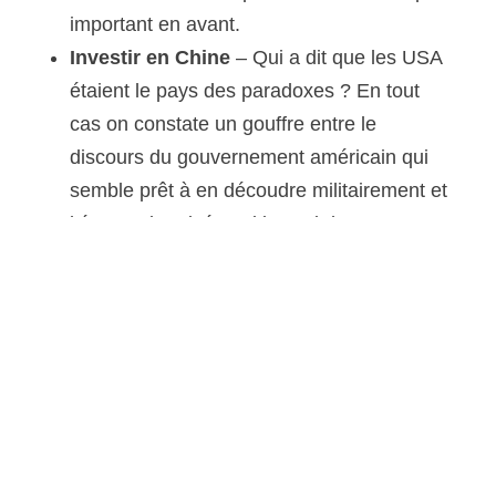
important en avant.
Investir en Chine
– Qui a dit que les USA
étaient le pays des paradoxes ? En tout
cas on constate un gouffre entre le
discours du gouvernement américain qui
semble prêt à en découdre militairement et
l’économie privée qui investi des sommes
très substantielles dans la haute
technologie chinoise. Notons au passage
que le
Pentagone est considéré comme
inadapté
pour être le chef de file sur ce
dossier, car pour que la
dissuasion
intégrée
réussisse, le marteau ne doit pas
non plus être l’outil de premier recours.
Rapports de situation
– Cette quinzaine