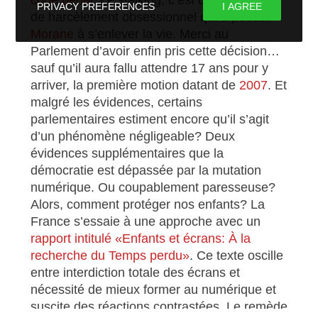
PRIVACY PREFERENCES
I AGREE
de harcèlement obsessionnel qui a poussé
Morane
à s’enlever la vie. Merci au
Parlement d’avoir enfin pris cette décision…
sauf qu’il aura fallu attendre 17 ans pour y
arriver, la première motion datant de
2007
. Et
malgré les évidences, certains
parlementaires estiment encore qu’il s’agit
d’un phénomène négligeable? Deux
évidences supplémentaires que la
démocratie est dépassée par la mutation
numérique. Ou coupablement paresseuse?
Alors, comment protéger nos enfants? La
France s’essaie à une approche avec un
rapport intitulé «Enfants et écrans: À la
recherche du Temps perdu»
. Ce texte oscille
entre interdiction totale des écrans et
nécessité de mieux former au numérique et
suscite des réactions contrastées. Le remède