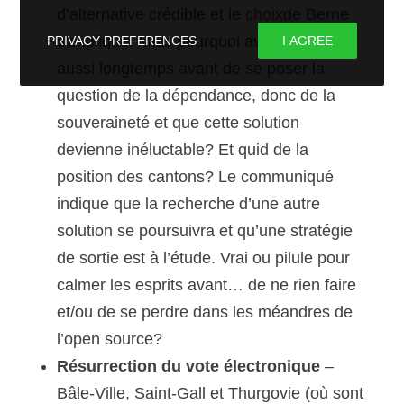
d’alternative crédible et le
choix
de Berne
s’explique. Mais pourquoi avoir attendu
PRIVACY PREFERENCES
I AGREE
aussi longtemps avant de se poser la
question de la dépendance, donc de la
souveraineté et que cette solution
devienne inéluctable? Et quid de la
position des cantons? Le communiqué
indique que la recherche d’une autre
solution se poursuivra et qu’une stratégie
de sortie est à l’étude. Vrai ou pilule pour
calmer les esprits avant… de ne rien faire
et/ou de se perdre dans les méandres de
l’open source?
Résurrection du vote électronique
–
Bâle-Ville, Saint-Gall et Thurgovie (où sont