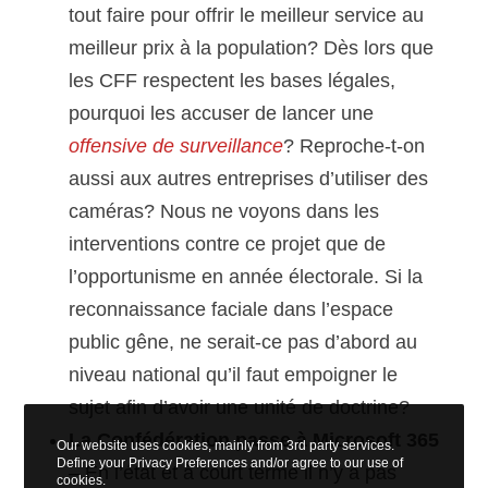
tout faire pour offrir le meilleur service au
meilleur prix à la population? Dès lors que
les CFF respectent les bases légales,
pourquoi les accuser de lancer une
offensive de surveillance
? Reproche-t-on
aussi aux autres entreprises d’utiliser des
caméras? Nous ne voyons dans les
interventions contre ce projet que de
l’opportunisme en année électorale. Si la
reconnaissance faciale dans l’espace
public gêne, ne serait-ce pas d’abord au
niveau national qu’il faut empoigner le
sujet afin d’avoir une unité de doctrine?
La Confédération passe à Microsoft 365
Our website uses cookies, mainly from 3rd party services.
Define your Privacy Preferences and/or agree to our use of
– En l’état et à court terme il n’y a pas
cookies.