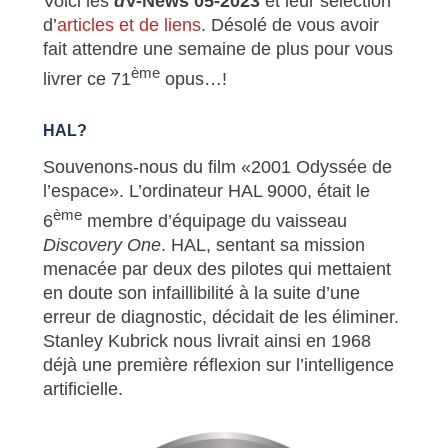
Voici les
d
V-News 05-2023
et leur sélection
d’
articles et de liens
. Désolé de vous avoir
fait attendre une semaine de plus pour vous
ème
livrer ce 71
opus…!
HAL?
Souvenons-nous du film «2001 Odyssée de
l’espace». L’ordinateur HAL 9000, était le
ème
6
membre d’équipage du vaisseau
Discovery One
. HAL, sentant sa mission
menacée par deux des pilotes qui mettaient
en doute son infaillibilité à la suite d’une
erreur de diagnostic, décidait de les éliminer.
Stanley Kubrick nous livrait ainsi en 1968
déjà une première réflexion sur l’intelligence
artificielle.