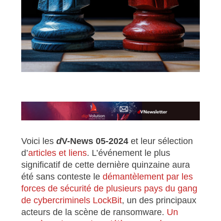
Voici les
d
V-News 05-2024
et leur sélection
d’
articles et liens
. L’événement le plus
significatif de cette dernière quinzaine aura
été sans conteste le
démantèlement par les
forces de sécurité de plusieurs pays du gang
de cybercriminels LockBit
, un des principaux
acteurs de la scène de ransomware.
Un