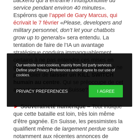
backend qui a entraîné l’indisponibilité du
service pendant environ 40 minutes».
Espérons que
l’appel de Gary Marcus, qui
écrivait le 7 février
«
Please, developers and
military personnel, don’t let your chatbots
grow up to generals
» sera entendu. La
tentation de faire de l’IA un avantage
stratégique conduira immanquablement
certains à ne pas entendre ces mises en
Our website uses cookies, mainly from 3rd party services.
garde. En termes de risques, il s’agira de ne
Define your Privacy Preferences and/or agree to our use of
pas oublier de
laisser un KILL SWITCH
cookies.
humain au centre
. Qui se préoccupe de cet
aspect stratégique en Suisse?
PRIVACY PREFERENCES
I AGREE
►
Souveraineté numérique
– Tout indique
que cette bataille est loin, très loin même
d’être gagnée. En Suisse, les pessimistes la
qualifient même de
largement perdue
suite
notamment aux récentes annonces de