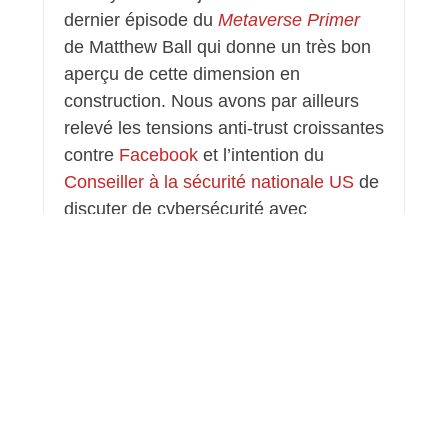
dernier épisode du
Metaverse Primer
de Matthew Ball qui donne un très bon
aperçu de cette dimension en
construction. Nous avons par ailleurs
relevé les tensions anti-trust croissantes
contre
Facebook
et l’intention du
Conseiller à la sécurité nationale US
de
discuter de cybersécurité avec
l’industrie.
Les ressources
– Kenneth Boulding,
économiste disparu en 1993 écrivait:
“Celui qui croit que la croissance
peut être infinie dans un monde fini est
soit un fou, soit un économiste.”
Nombreux sont en effet les indicateurs