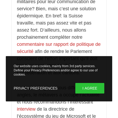
militaires pour leur communication de
service? Bien, mais c’est une solution
épidermique. En bref: la Suisse
travaille, mais pas assez vite et pas
assez fort. D’ailleurs, nous allons
prochainement compléter notre
commentaire sur rapport de politique de
sécurité
afin de rendre le Parlement
conscient de l’effort important qu’il doit
imposer sans attendre à la
Our website uses cookies, mainly from 3rd party services.
Define your Privacy Preferences and/or agree to our use of
Confédération et aux cantons.
cookies.
La technologie
– Sous différents
PRIVACY PREFERENCES
I AGREE
angles, le métavers a occupé l’actualité
et nous recommandons l’intéressant
interview
de la directrice de
l’écosystème du jeu de Microsoft et le