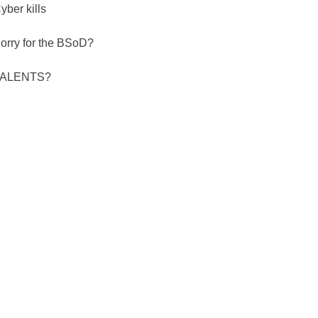
yber kills
orry for the BSoD?
TALENTS?