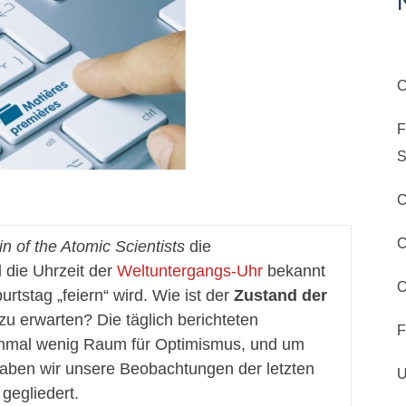
C
F
S
C
C
in of the Atomic Scientists
die
 die Uhrzeit der
Weltuntergangs-Uhr
bekannt
rtstag „feiern“ wird. Wie ist der
Zustand der
zu erwarten? Die täglich berichteten
F
nmal wenig Raum für Optimismus, und um
haben wir unsere Beobachtungen der letzten
U
gegliedert.