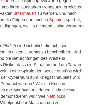
ktionen
. Die Spionagevorwürfe gegen
Trump ihren lautstarken Höhepunkt erreichten,
 Fakten
untermauert
zu werden, und nach
en die Folgen nun auch in
Spanien
spürbar,
huldigungen, weil ja niemand China verärgern
efährlich
sind sicherlich die richtigen
ion im Osten Europas zu beschreiben. Sind
und die Befürchtungen des Westens
 Risiko, dass die Situation rund um Taiwan
elt in eine Spirale der Gewalt gestürzt wird?
ss der Cyberraum zum Kriegsschauplatz wird
Primäriel werden? War die Krise in
nes der Manöver, mit denen Putin die Welt
 demonstrieren will? Wie
Netblocks
m Mittelpunkt der Massnahmen zur