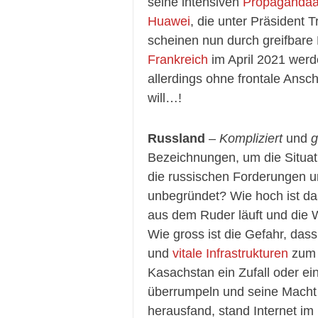
seine intensiven
Propagandaa
Huawei
, die unter Präsident 
scheinen nun durch greifbare
Frankreich
im April 2021 werd
allerdings ohne frontale Ansc
will…!
Russland
–
Kompliziert
und
g
Bezeichnungen, um die Situat
die russischen Forderungen 
unbegründet? Wie hoch ist das
aus dem Ruder läuft und die W
Wie gross ist die Gefahr, da
und
vitale Infrastrukturen
zum 
Kasachstan ein Zufall oder ei
überrumpeln und seine Macht
herausfand, stand Internet i