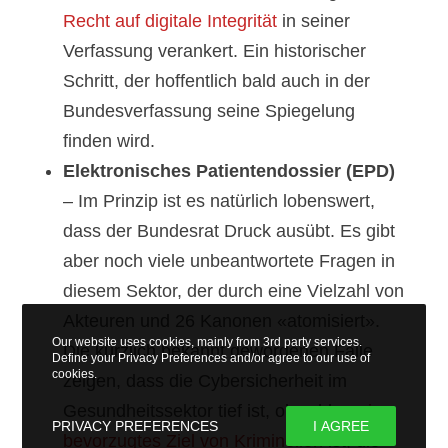
Recht auf digitale Integrität
in seiner
Verfassung verankert. Ein historischer
Schritt, der hoffentlich bald auch in der
Bundesverfassung seine Spiegelung
finden wird.
Elektronisches Patientendossier (EPD)
– Im Prinzip ist es natürlich lobenswert,
dass der Bundesrat Druck ausübt. Es gibt
aber noch viele unbeantwortete Fragen in
diesem Sektor, der durch eine Vielzahl von
Akteuren und 26 Kanonen «atomisiert».
Our website uses cookies, mainly from 3rd party services.
Die kürzlich bekannt gewordenen Fälle
Define your Privacy Preferences and/or agree to our use of
cookies.
zeigen, dass die Cybersicherheit im
Gesundheitssektor tief ist, obwohl er
ein
PRIVACY PREFERENCES
I AGREE
bevorzugtes Ziel von Kriminellen
ist, die