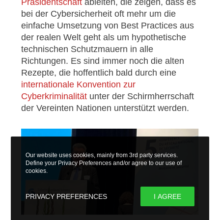
Präsidentschaft
ableiten, die zeigen, dass es
bei der Cybersicherheit oft mehr um die
einfache Umsetzung von Best Practices aus
der realen Welt geht als um hypothetische
technischen Schutzmauern in alle
Richtungen. Es sind immer noch die alten
Rezepte, die hoffentlich bald durch eine
internationale Konvention zur
Cyberkriminalität
unter der Schirmherrschaft
der Vereinten Nationen unterstützt werden.
Our website uses cookies, mainly from 3rd party services.
Define your Privacy Preferences and/or agree to our use of
cookies.
PRIVACY PREFERENCES
I AGREE