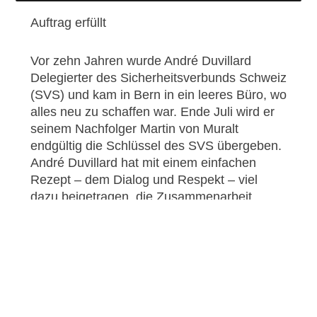
Auftrag erfüllt
Vor zehn Jahren wurde André Duvillard
Delegierter des Sicherheitsverbunds Schweiz
(SVS) und kam in Bern in ein leeres Büro, wo
alles neu zu schaffen war. Ende Juli wird er
seinem Nachfolger Martin von Muralt
endgültig die Schlüssel des SVS übergeben.
André Duvillard hat mit einem einfachen
Rezept – dem Dialog und Respekt – viel
dazu beigetragen, die Zusammenarbeit
zwischen den Sicherheitsakteuren in der
Schweiz zu verbessern. Vielen Dank, Herr
Duvillard, für Ihre zahlreichen Aktivitäten
zugunsten der Sicherheit der Schweiz und
alles Gute an Herrn von Muralt angesichts
der Herausforderungen, die sich abzeichnen
und die zweifellos neuen Antworten von ihm